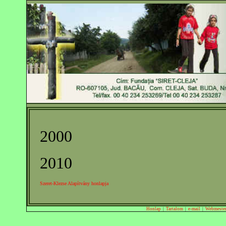
2000
2010
Szeret-Klezse Alapítvány honlapja
Honlap
|
Tartalom
|
e-mail
|
Webmeste